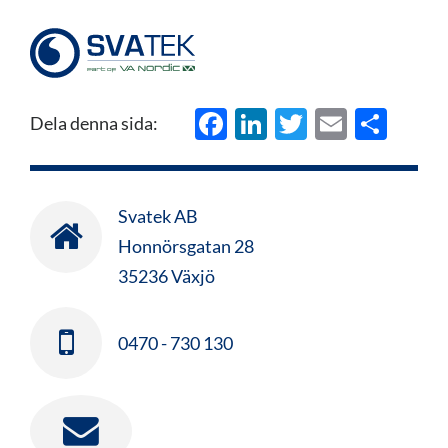
Facebook
LinkedIn
Twitter
Email
Del
Dela denna sida:
Svatek AB
Honnörsgatan 28
35236 Växjö
0470 - 730 130