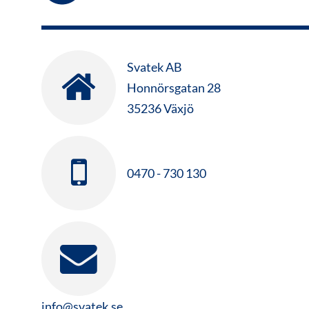
Svatek AB
Honnörsgatan 28
35236 Växjö
0470 - 730 130
info@svatek.se