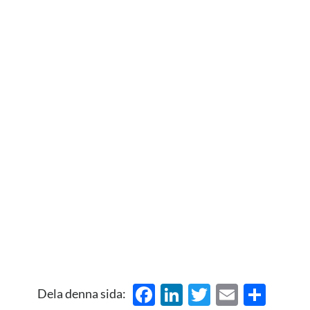
Facebook
LinkedIn
Twitter
Email
Del
Dela denna sida: