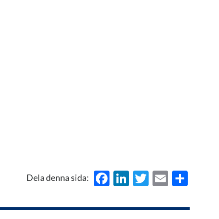
Facebook
LinkedIn
Twitter
Email
Del
Dela denna sida: