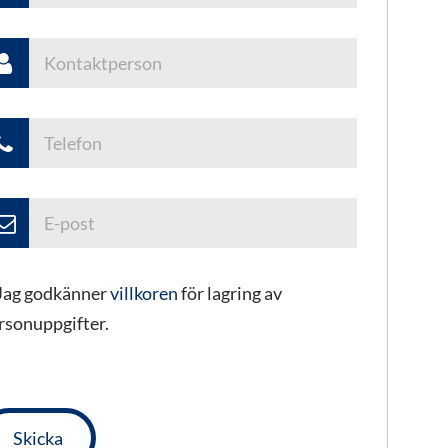
Jag godkänner
villkoren
för lagring av
rsonuppgifter.
ämna
tta
t