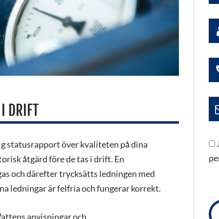
I DRIFT
ig statusrapport över kvaliteten på dina
pe
risk åtgärd före de tas i drift. En
ggas och därefter trycksätts ledningen med
L
ina ledningar är felfria och fungerar korrekt.
de
fäl
Vattens anvisningar och