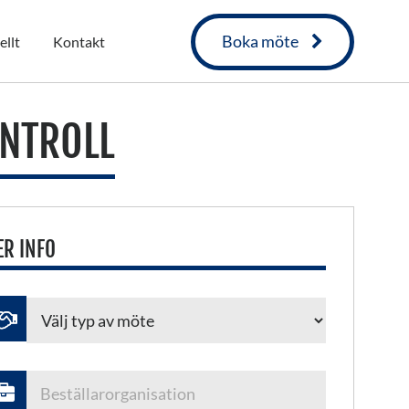
Boka möte
ellt
Kontakt
NTROLL
R INFO
ämna
tta
t
mt.