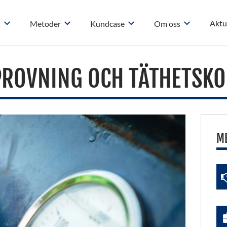
Aktu
r
Metoder
Kundcase
Om oss
PROVNING OCH TÄTHETSKO
ME
L
de
fäl
to