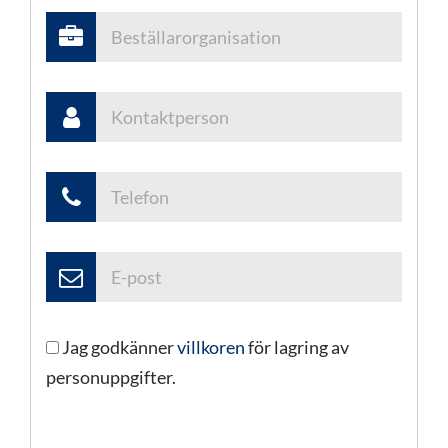
fält
tomt.
Jag godkänner
villkoren
för lagring av
personuppgifter.
Lämna
detta