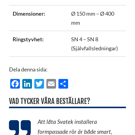
Dimensioner:
Ø 150 mm – Ø 400
mm
Ringstyvhet:
SN 4 – SN 8
(Självfallsledningar)
Dela denna sida:
Facebook
LinkedIn
Twitter
Email
Dela
VAD TYCKER VÅRA BESTÄLLARE?
Att låta Svatek installera
formpassade rör är både smart,