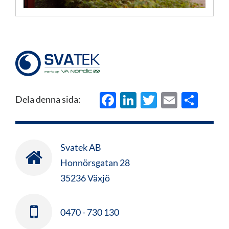
Facebook
LinkedIn
Twitter
Email
Del
Dela denna sida:
Svatek AB
Honnörsgatan 28
35236 Växjö
0470 - 730 130