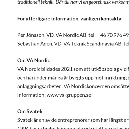
traditionell teknik. Där till har vi en
geoteknisk verksamhe
För ytterligare information, vänligen kontakta:
Per Jönsson, VD, VA Nordic AB, tel. + 46 70 976 49
Sebastian Adén, VD, VA-Teknik Scandinavia AB, tel
Om VA Nordic
VA Nordic bildades 2021 som ett utköpsbolag vid
och harunder många år byggts upp mot inriktning
anläggningsarbeten. VA Nordickoncernen omsätter 
information: www.va-gruppen.se
Om Svatek
Svatek är en av de entreprenörer som har längst er
1994 har vi hjälpt kommunala och statliga nätägar