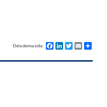
Facebook
LinkedIn
Twitter
Email
Del
Dela denna sida: