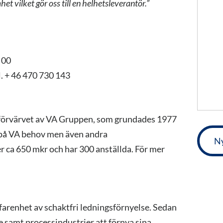
t vilket gör oss till en helhetsleverantör.”
 00
. + 46 470 730 143
 förvärvet av VA Gruppen, som grundades 1977
 på VA behov men även andra
Ny
ca 650 mkr och har 300 anställda. För mer
farenhet av schaktfri ledningsförnyelse. Sedan
e samt processindustrier att förnya sina