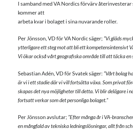
I samband med VA Nordics förvärv återinvesterar sä
kommer att
arbeta kvar i bolaget i sina nuvarande roller.
Per Jönsson, VD för VA Nordic säger;
”Vi gläds myc
ytterligare ett
steg mot att bli ett kompetensintensivt V
Vi ökar också vårt geografiska
område till att täcka en 
Sebastian Adén, VD för Svatek säger:
”Vårt bolag h
är vi i ett stadie
där vi vill fortsätta växa. Som privat fö
skapas det nya möjligheter till
detta. Vi blir delägare i
fortsatt verkar som det personliga bolaget.”
Per Jönsson avslutar;
”Efter många år i VA-branschen
en mångfald av
tekniska ledningslösningar, allt från sch