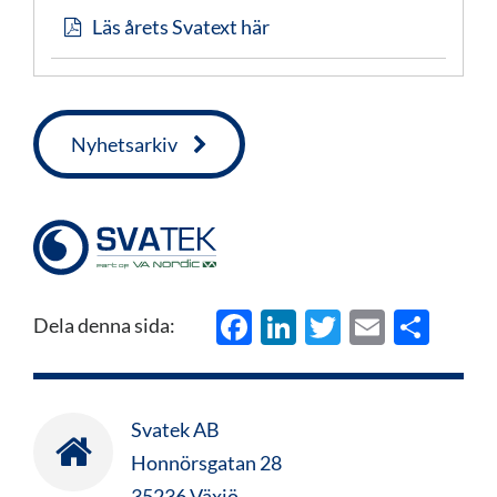
Läs årets Svatext här
Nyhetsarkiv
Facebook
LinkedIn
Twitter
Email
Del
Dela denna sida:
Svatek AB
Honnörsgatan 28
35236 Växjö